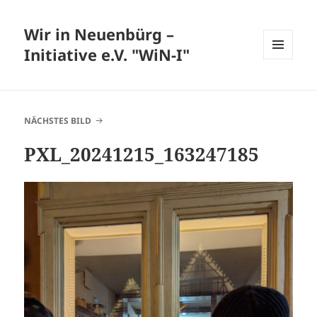
Wir in Neuenbürg –
Initiative e.V. "WiN-I"
MENÜ
UND
WIDGETS
NÄCHSTES BILD
PXL_20241215_163247185