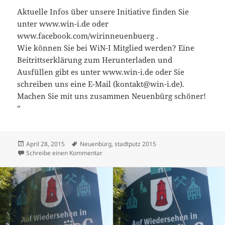
Aktuelle Infos über unsere Initiative finden Sie
unter www.win-i.de oder
www.facebook.com/wirinneuenbuerg .
Wie können Sie bei WiN-I Mitglied werden? Eine
Beitrittserklärung zum Herunterladen und
Ausfüllen gibt es unter www.win-i.de oder Sie
schreiben uns eine E-Mail (kontakt@win-i.de).
Machen Sie mit uns zusammen Neuenbürg schöner!
“
Veröffentlicht
Schlagwörter
April 28, 2015
Neuenbürg
,
stadtputz 2015
am
zu Neuenbürg wird schöner – Neuenbürg is
Schreibe einen Kommentar