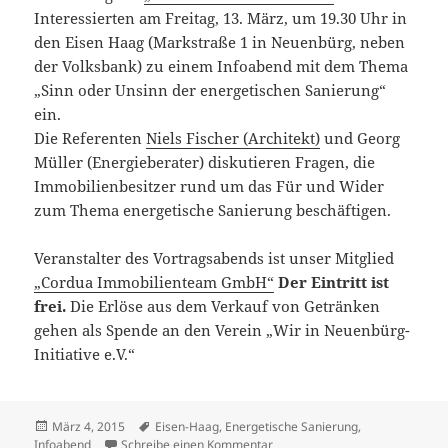
Interessierten am Freitag, 13. März, um 19.30 Uhr in
den Eisen Haag (Markstraße 1 in Neuenbürg, neben
der Volksbank) zu einem Infoabend mit dem Thema
„Sinn oder Unsinn der energetischen Sanierung“
ein.
Die Referenten
Niels Fischer (Architekt)
und Georg
Müller (Energieberater) diskutieren Fragen, die
Immobilienbesitzer rund um das Für und Wider
zum Thema energetische Sanierung beschäftigen.
Veranstalter des Vortragsabends ist unser Mitglied
„Cordua Immobilienteam GmbH“
Der Eintritt ist
frei.
Die Erlöse aus dem Verkauf von Getränken
gehen als Spende an den Verein „Wir in Neuenbürg-
Initiative e.V.“
Veröffentlicht
Schlagwörter
März 4, 2015
Eisen-Haag
,
Energetische Sanierung
,
am
zu Infoabend: Sinn und Unsinn
Infoabend
Schreibe einen Kommentar