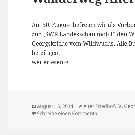
Am 30. August befreien wir als Vorb
zur „SWR Landesschau mobil“ den Wa
Georgskriche vom Wildwuchs. Alle Bür
beteiligen.
WiN-I in der SWR Landesschau mobil 
weiterlesen
Veröffentlicht
Schlagwörter
August 15, 2014
Alter Friedhof
,
St. Geo
am
zu WiN-I in de
Schreibe einen Kommentar