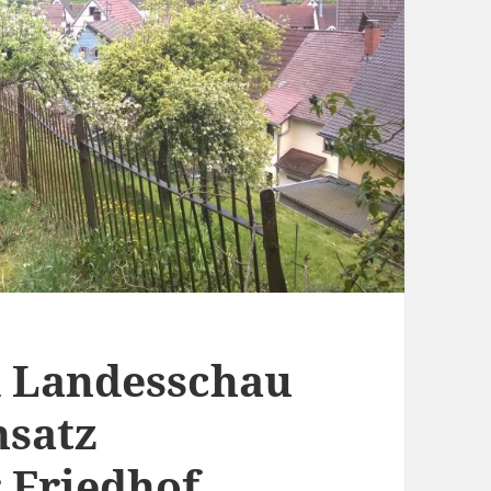
R Landesschau
nsatz
 Friedhof