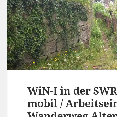
WiN-I in der SW
mobil / Arbeitsei
Wanderweg Alter