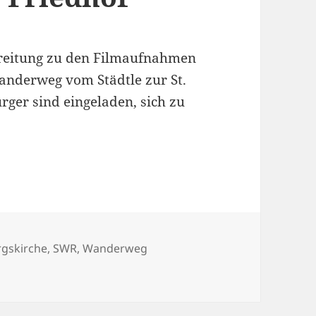
ereitung zu den Filmaufnahmen
nderweg vom Städtle zur St.
ger sind eingeladen, sich zu
/ Arbeitseinsatz Wanderweg Alter Friedhof
rgskirche
,
SWR
,
Wanderweg
r SWR Landesschau mobil / Arbeitseinsatz Wanderweg Alter 