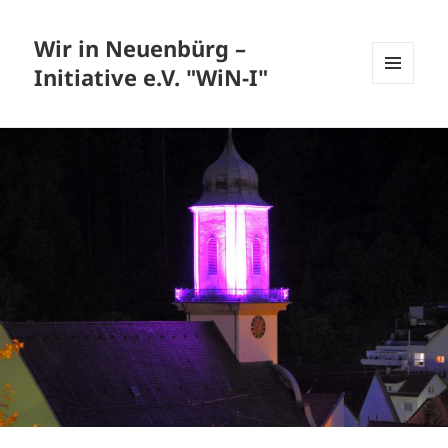
Wir in Neuenbürg –
Initiative e.V. "WiN-I"
MENÜ
UND
WIDGETS