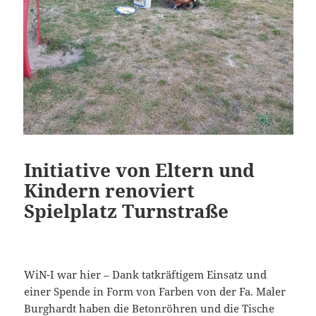
Initiative von Eltern und
Kindern renoviert
Spielplatz Turnstraße
WiN-I war hier – Dank tatkräftigem Einsatz und
einer Spende in Form von Farben von der Fa. Maler
Burghardt haben die Betonröhren und die Tische