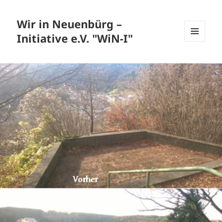
Wir in Neuenbürg –
Initiative e.V. "WiN-I"
MENÜ
UND
WIDGETS