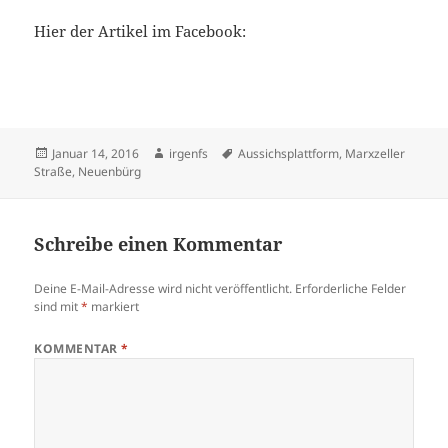
Hier der Artikel im Facebook:
Veröffentlicht
Autor
Schlagwörter
Januar 14, 2016
irgenfs
Aussichsplattform
,
Marxzeller
am
Straße
,
Neuenbürg
Schreibe einen Kommentar
Deine E-Mail-Adresse wird nicht veröffentlicht.
Erforderliche Felder
sind mit
*
markiert
KOMMENTAR
*