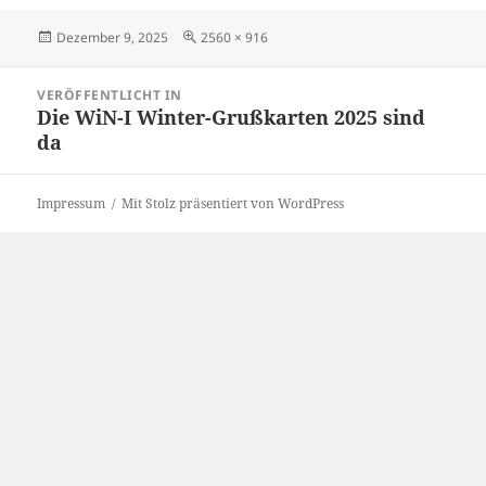
Veröffentlicht
Volle
Dezember 9, 2025
2560 × 916
am
Größe
Beitrags-
VERÖFFENTLICHT IN
Navigation
Die WiN-I Winter-Grußkarten 2025 sind
da
Impressum
Mit Stolz präsentiert von WordPress