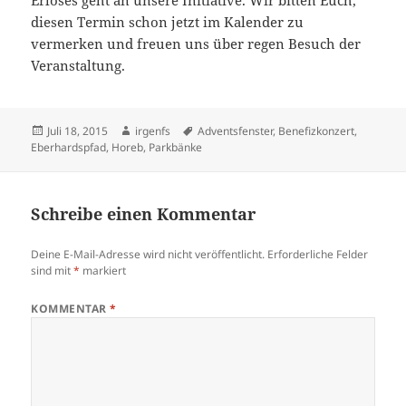
Erlöses geht an unsere Initiative. Wir bitten Euch,
diesen Termin schon jetzt im Kalender zu
vermerken und freuen uns über regen Besuch der
Veranstaltung.
Veröffentlicht
Autor
Schlagwörter
Juli 18, 2015
irgenfs
Adventsfenster
,
Benefizkonzert
,
am
Eberhardspfad
,
Horeb
,
Parkbänke
Schreibe einen Kommentar
Deine E-Mail-Adresse wird nicht veröffentlicht.
Erforderliche Felder
sind mit
*
markiert
KOMMENTAR
*