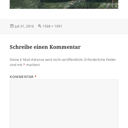
Veröffentlicht
Volle
Juli 31, 2016
1568 × 1091
am
Größe
Schreibe einen Kommentar
Deine E-Mail-Adresse wird nicht veröffentlicht.
Erforderliche Felder
sind mit
*
markiert
KOMMENTAR
*